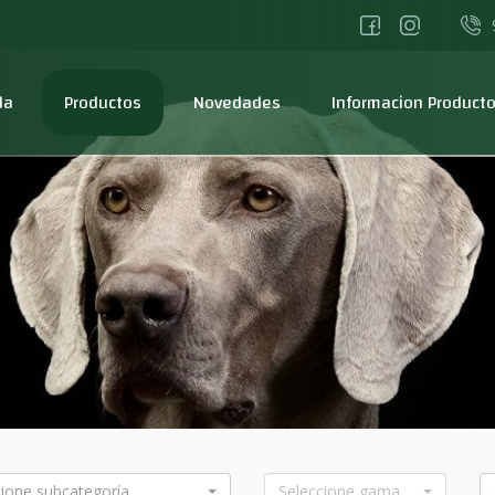
da
Productos
Novedades
Informacion Product
cione subcategoría
Seleccione gama