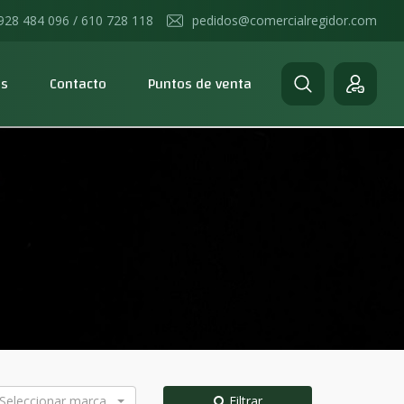
928 484 096 / 610 728 118
pedidos@comercialregidor.com
os
Contacto
Puntos de venta
Seleccionar marca
Filtrar