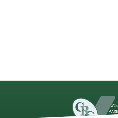
COME
PAS
Comp