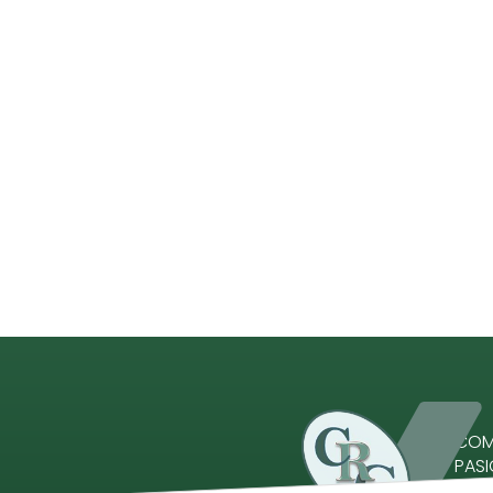
COME
PAS
Comp