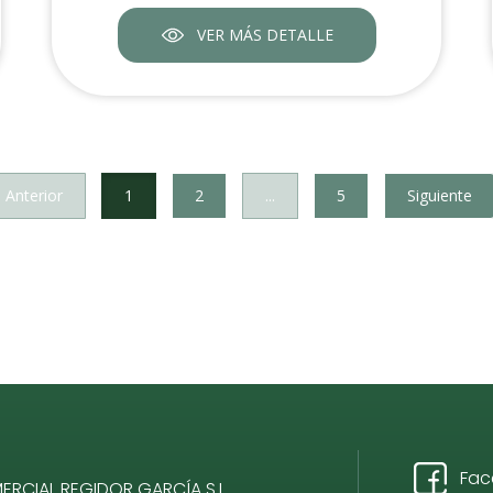
VER MÁS DETALLE
Anterior
1
2
...
5
Siguiente
Fac
RCIAL REGIDOR GARCÍA S.L.