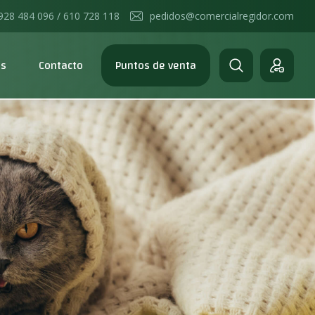
928 484 096 / 610 728 118
pedidos@comercialregidor.com
os
Contacto
Puntos de venta