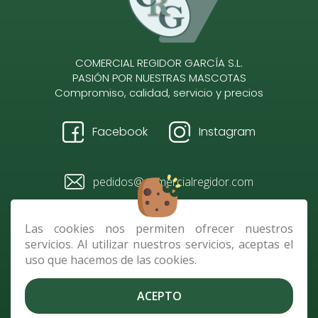
COMERCIAL REGIDOR GARCÍA S.L.
PASIÓN POR NUESTRAS MASCOTAS
Compromiso, calidad, servicio y precios
Facebook
Instagram
pedidos@comercialregidor.com
928 484 096 / 610 728 118
Las cookies nos permiten ofrecer nuestros
servicios. Al utilizar nuestros servicios, aceptas el
Av. República de Nicaragua,
uso que hacemos de las cookies.
parcela C 2, 35010 Las Palmas
de G.C.
ACEPTO