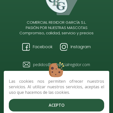
COMERCIAL REGIDOR GARCÍA S.L.
PASIÓN POR NUESTRAS MASCOTAS
Compromiso, calidad, servicio y precios
Facebook
Instagram
pedidos@comercialregidor.com
928 484 096 / 610 728 118
Las cookies nos permiten ofrecer nuestros
servicios. Al utilizar nuestros servicios, aceptas el
Av. República de Nicaragua,
uso que hacemos de las cookies.
parcela C 2, 35010 Las Palmas
de G.C.
ACEPTO