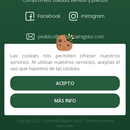
Compromiso, calidad, servicio y precios
Facebook
Instagram
pedidos@comercialregidor.com
928 484 096 / 610 728 118
Las cookies nos permiten ofrecer nuestros
servicios. Al utilizar nuestros servicios, aceptas el
Av. República de Nicaragua,
uso que hacemos de las cookies.
parcela C 2, 35010 Las Palmas
de G.C.
ACEPTO
Contacto
|
Envíos
|
Cookies
|
Aviso Legal
|
Política de
MÁS INFO
Privacidad
|
Términos y condiciones
Copyright 2020 - Comercial Regidor García. Todos los derechos
reservados