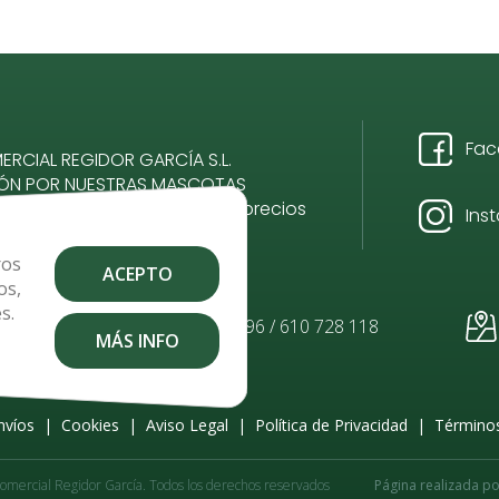
Fac
RCIAL REGIDOR GARCÍA S.L.
IÓN POR NUESTRAS MASCOTAS
romiso, calidad, servicio y precios
Ins
ros
ACEPTO
os,
s.
.com
928 484 096 / 610 728 118
MÁS INFO
nvíos
|
Cookies
|
Aviso Legal
|
Política de Privacidad
|
Términos
omercial Regidor García. Todos los derechos reservados
Página realizada p