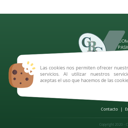
COME
PAS
Comp
Las cookies nos permiten ofrecer nuest
servicios. Al utilizar nuestros servici
aceptas el uso que hacemos de las cookie
pedidos@comercialregidor
Contacto
|
E
Copyright 2020 - C