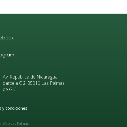
ebook
tagram
Av. República de Nicaragua,
parcela C 2, 35010 Las Palmas
de G.C.
 y condiciones
or
Web Las Palmas