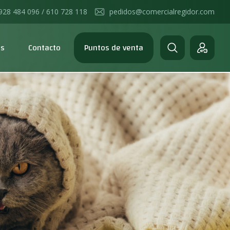
928 484 096 / 610 728 118
pedidos@comercialregidor.com
os
Contacto
Puntos de venta