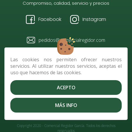
Compromiso, calidad, servicio y precios
Facebook
Instagram
pedidos@comercialregidor.com
928 484 096 / 610 728 118
Las cookies nos permiten ofrecer nuestros
servicios. Al utilizar nuestros servicios, aceptas el
Av. República de Nicaragua,
uso que hacemos de las cookies.
parcela C 2, 35010 Las Palmas
de G.C.
ACEPTO
Contacto
|
Envíos
|
Cookies
|
Aviso Legal
|
Política de
MÁS INFO
Privacidad
|
Términos y condiciones
Copyright 2020 - Comercial Regidor García. Todos los derechos
reservados