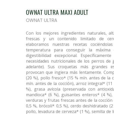
OWNAT ULTRA MAXI ADULT
OWNAT ULTRA
PORTADA
Con los mejores ingredientes naturales, al
PRODUCTOS
frescas y un contenido limitado de cere
elaboramos nuestras recetas cociéndola
NOVEDADES
temperatura para conseguir la máxima c
digestibilidad excepcional. Específicament
INFORMACION PRODUCTOS
necesidades nutricionales de los perros de
CONTACTO
adelante). Sus croquetas más grandes es
provocan que ingiera más lentamente. Compo
PUNTOS DE VENTA
(20 %), pollo fresco* (15 % mín. antes de la 
mín. antes de la cocción), arroz integral* (11
%), grasa avícola (preservada con antioxida
mandioca* (6 %), guisantes enteros* (4 %), 
verduras y frutas frescas antes de la cocció
0,5 %, brócoli* 0,5 %), cerdo deshidratado (2
pollo, levadura de cerveza* (1 %), semilla de 