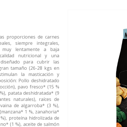
tas proporciones de carnes
ales, siempre integrales,
s muy lentamente a baja
alidad nutricional y una
e diseñado para cubrir las
 gran tamaño (26-28 kgs en
timulan la masticación y
sición: Pollo deshidratado
cocción), pavo fresco* (15 %
 %), patata deshidratada* (9
ntes naturales), raíces de
vaina de algarroba* (3 %),
n (manzana* 1 %, zanahoria*
 %), proteína hidrolizada de
lino* (1 %), aceite de salmón