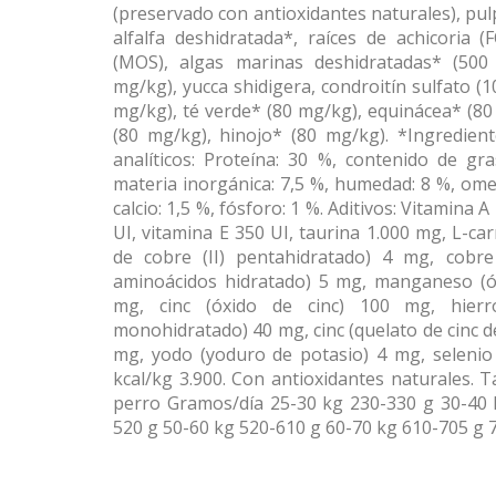
(preservado con antioxidantes naturales), pu
alfalfa deshidratada*, raíces de achicoria (
(MOS), algas marinas deshidratadas* (500
mg/kg), yucca shidigera, condroitín sulfato 
mg/kg), té verde* (80 mg/kg), equinácea* (80
(80 mg/kg), hinojo* (80 mg/kg). *Ingredie
analíticos: Proteína: 30 %, contenido de gra
materia inorgánica: 7,5 %, humedad: 8 %, ome
calcio: 1,5 %, fósforo: 1 %. Aditivos: Vitamina 
UI, vitamina E 350 UI, taurina 1.000 mg, L-car
de cobre (II) pentahidratado) 4 mg, cobre
aminoácidos hidratado) 5 mg, manganeso (ó
mg, cinc (óxido de cinc) 100 mg, hierro
monohidratado) 40 mg, cinc (quelato de cinc 
mg, yodo (yoduro de potasio) 4 mg, selenio 
kcal/kg 3.900. Con antioxidantes naturales. 
perro Gramos/día 25-30 kg 230-330 g 30-40 
520 g 50-60 kg 520-610 g 60-70 kg 610-705 g 