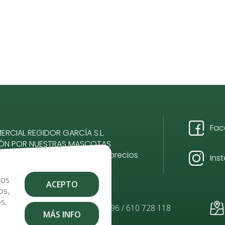
Fac
RCIAL REGIDOR GARCÍA S.L.
IÓN POR NUESTRAS MASCOTAS
romiso, calidad, servicio y precios
Ins
ros
ACEPTO
os,
s.
.com
928 484 096 / 610 728 118
MÁS INFO