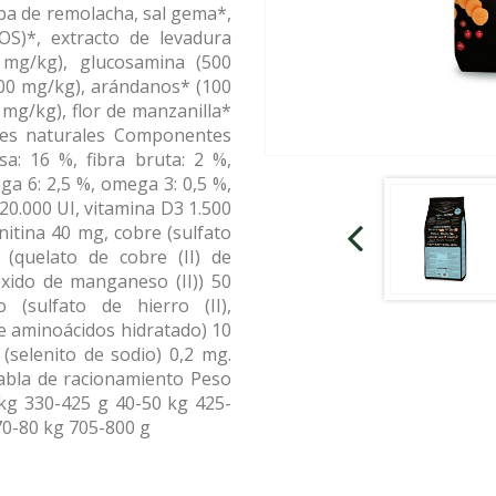
lpa de remolacha, sal gema*,
FOS)*, extracto de levadura
 mg/kg), glucosamina (500
(100 mg/kg), arándanos* (100
 mg/kg), flor de manzanilla*
ntes naturales Componentes
sa: 16 %, fibra bruta: 2 %,
ga 6: 2,5 %, omega 3: 0,5 %,
A 20.000 UI, vitamina D3 1.500
nitina 40 mg, cobre (sulfato
 (quelato de cobre (II) de
xido de manganeso (II)) 50
 (sulfato de hierro (II),
de aminoácidos hidratado) 10
(selenito de sodio) 0,2 mg.
Tabla de racionamiento Peso
kg 330-425 g 40-50 kg 425-
70-80 kg 705-800 g